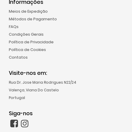
Informações
Condições
Meios de Expedição
Gerais
Métodos de Pagamento
Política
FAQs
de
Condições Gerais
Privacidade
Política de Privacidade
Política
Política de Cookies
de
Contatos
Cookies
Contatos
Visite-nos em:
Rua Dr. Jose Maria Rodrigues N22/24
Valença, Viana Do Castelo
Site
Portugal
Español
Siga-nos