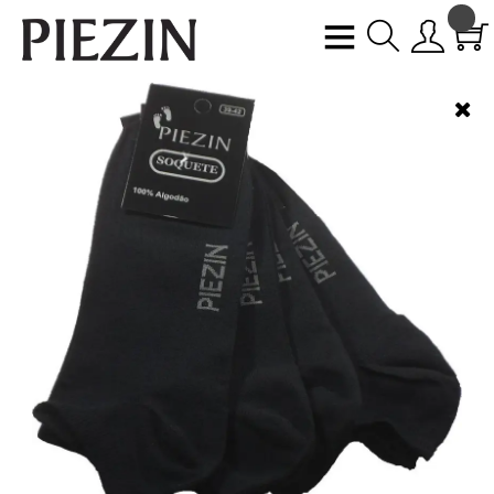
Meias
Homewear
Pantyhoses
Swimwear
Underware
Meios
de
Expedição
Métodos
de
Pagamento
FAQs