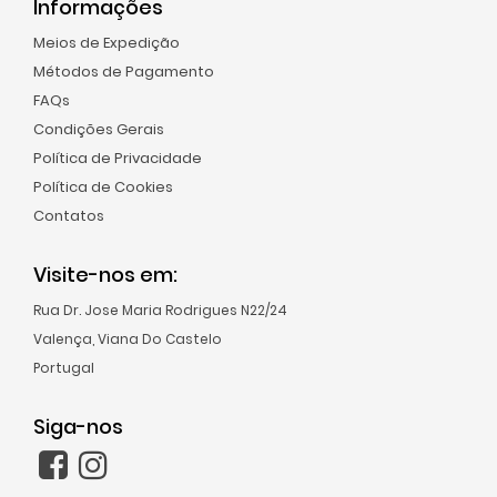
Informações
Condições
Meios de Expedição
Gerais
Métodos de Pagamento
Política
FAQs
de
Condições Gerais
Privacidade
Política de Privacidade
Política
Política de Cookies
de
Contatos
Cookies
Contatos
Visite-nos em:
Rua Dr. Jose Maria Rodrigues N22/24
Valença, Viana Do Castelo
Site
Portugal
Español
Siga-nos